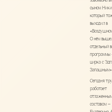
завоёвана в
сыном Ники
который то
выходил в
«Воздушном
О нём выше
отдельный 
программы 
цирка с Эдг
Запашным»
Сегодня тр
работает
отлаженны
составом —