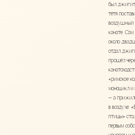
был джигит
тётя постав
воздушный 
канате. Са
около двадц
отдал джиги
прошёл чер
канатоходст
«римское ко
моноцикл и
— а прижил
в воздухе. 
птицы» стал
первым соб