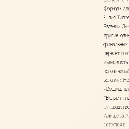
Екатерина А
Фарход Сад
Юлия Типае
Евгений Лук
другие; оди
финальных 
перелёт поч
двенадцать 
исполняемы
вслепую. Н
«Воздушный
"Белые пти
руководств
Алишера А
остаётся в