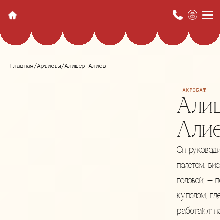
Главная
/
Артисты
/
Алишер Алиев
АКРОБАТ
Али
Али
Он руковод
полётом, вис
головой, — п
куполом, гд
работают на