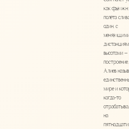
как фьюжн:
полёта слив
один, с
меняющими
дистанциям
высотами —
построение,
Алиев назы
единственн
мире и кото
когда-то
отрабатыва
на
пятнадцати