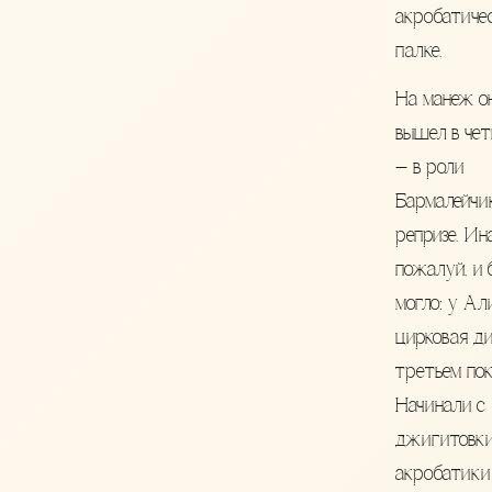
акробатиче
палке.
На манеж он
вышел в чет
— в роли
Бармалейчи
репризе. Ина
пожалуй, и 
могло: у Ал
цирковая ди
третьем пок
Начинали с
джигитовки
акробатики