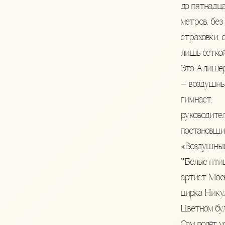
до пятнадц
метров, без
страховки, 
лишь сеткой
Это Алише
— воздушн
гимнаст,
руководител
постановщи
«Воздушный
"Белые пти
артист Мос
цирка Нику
Цветном бул
Сам полёт у