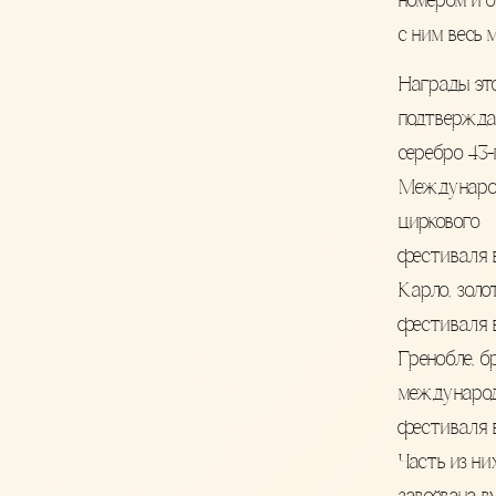
номером и 
с ним весь 
Награды эт
подтвержда
серебро 43-
Междунаро
циркового
фестиваля 
Карло, золо
фестиваля 
Гренобле, б
междунаро
фестиваля 
Часть из ни