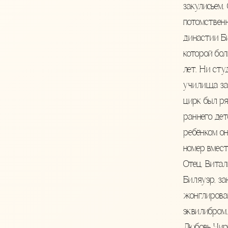
закулисьем. 
потомствен
династии Б
которой бол
лет. Ни сту
училища за
цирк был ря
раннего дет
ребёнком о
номер вмест
Отец, Витал
Биляуэр, за
жонглирова
эквилибром,
Любовь Чир