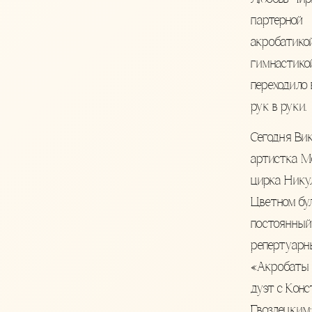
партерной
акробатико
гимнастикой
переходило 
рук в руки.
Сегодня Ви
артистка М
цирка Нику
Цветном бул
постоянный
репертуарн
«Акробаты 
дуэт с Кон
Гвоздецким: