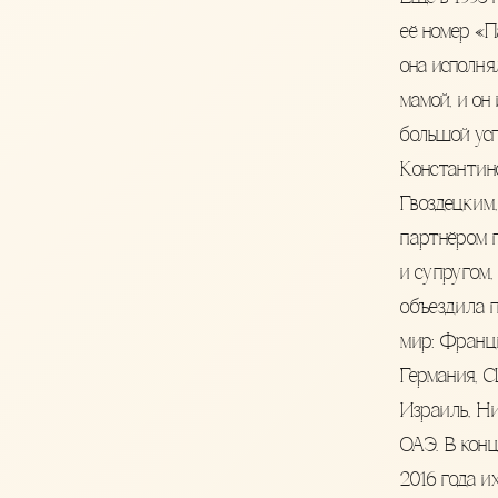
её номер «П
она исполня
мамой, и он
большой усп
Константин
Гвоздецким,
партнёром 
и супругом,
объездила п
мир: Франци
Германия, 
Израиль, Н
ОАЭ. В конц
2016 года и