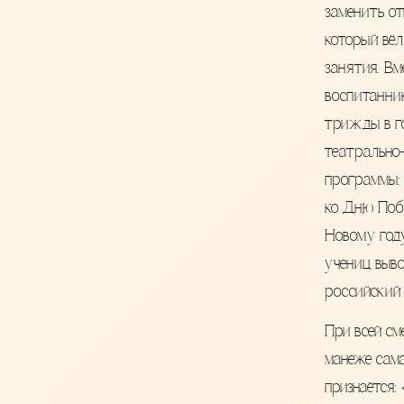
заменить от
который вёл
занятия. Вм
воспитанни
трижды в г
театрально
программы: 
ко Дню Поб
Новому году
учениц выво
российский 
При всей см
манеже сам
признаётся: