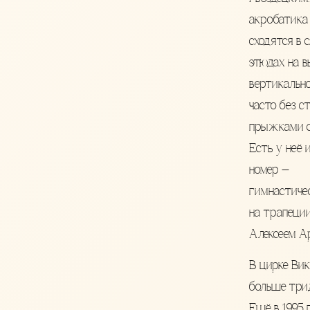
акробатика
сходятся в
этюдах на в
вертикально
часто без ст
прыжками с
Есть у неё 
номер —
гимнастиче
на трапеции
Алексеем А
В цирке Ви
больше три
Ещё в 1995 