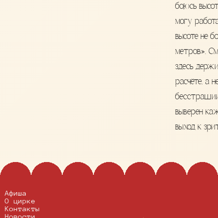
боюсь высот
могу работа
высоте не б
метров». С
здесь держи
расчёте, а н
бесстрашии
выверен ка
выход к зри
Афиша
О цирке
Контакты
Новости