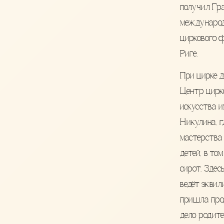
получил Гр
междунаро
циркового 
Риге.
При цирке д
Центр цирк
искусства и
Никулина, г
мастерства
детей, в том
сирот. Здес
ведёт эквил
пришла пр
дело родите