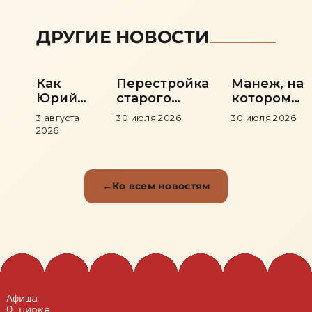
ДРУГИЕ НОВОСТИ
Как
Перестройка
Манеж, на
Юрий
старого
котором
Никулин
здания и
рождались
3 августа
30 июля 2026
30 июля 2026
пришёл
возвращение
легенды
2026
в цирк
цирка
Ко всем новостям
Афиша
О цирке