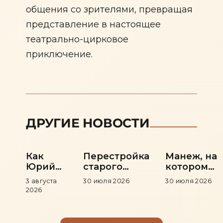
общения со зрителями, превращая
представление в настоящее
театрально-цирковое
приключение.
ДРУГИЕ НОВОСТИ
Как
Перестройка
Манеж, на
Юрий
старого
котором
Никулин
здания и
рождались
3 августа
30 июля 2026
30 июля 2026
пришёл
возвращение
легенды
2026
в цирк
цирка