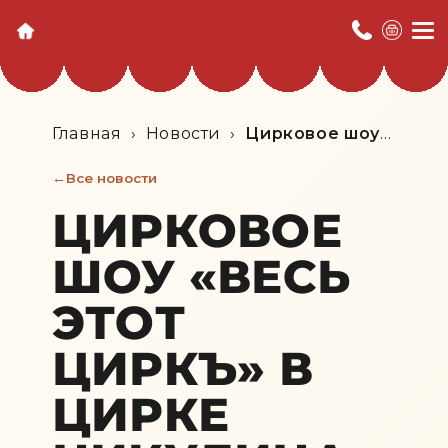
Главная
›
Новости
›
Цирковое шоу
«Весь этот циркъ» в Цирке
Все новости
Никулина — волшебство,
разворачивающееся на Цветном
ЦИРКОВОЕ
бульваре.
ШОУ «ВЕСЬ
ЭТОТ
ЦИРКЪ» В
ЦИРКЕ