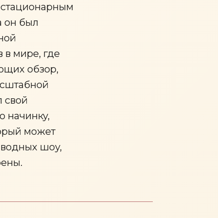
 стационарным
а он был
ной
 в мире, где
ющих обзор,
асштабной
л свой
ю начинку,
орый может
 водных шоу,
рены.