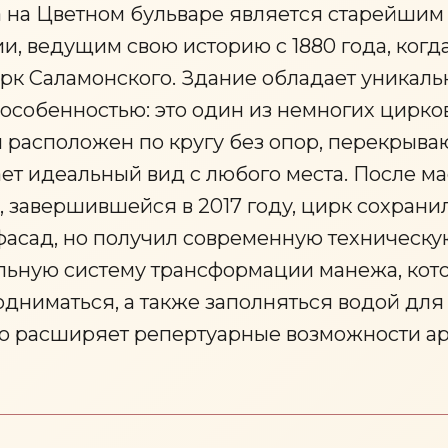
 на Цветном бульваре является старейшим
и, ведущим свою историю с 1880 года, когд
ирк Саламонского. Здание обладает уникаль
особенностью: это один из немногих цирков
 расположен по кругу без опор, перекрыва
ает идеальный вид с любого места. После м
 завершившейся в 2017 году, цирк сохрани
фасад, но получил современную техническу
льную систему трансформации манежа, кот
одниматься, а также заполняться водой для
но расширяет репертуарные возможности а